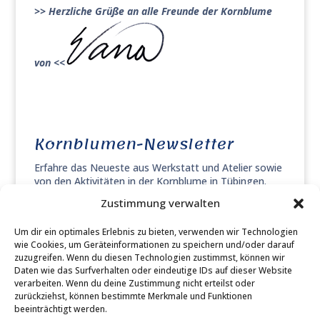
>> Herzliche Grüße an alle Freunde der Kornblume
von <<
Kornblumen-Newsletter
Erfahre das Neueste aus Werkstatt und Atelier sowie
von den Aktivitäten in der Kornblume in Tübingen.
Zustimmung verwalten
Um dir ein optimales Erlebnis zu bieten, verwenden wir Technologien
wie Cookies, um Geräteinformationen zu speichern und/oder darauf
zuzugreifen. Wenn du diesen Technologien zustimmst, können wir
Kornblumenkunst | Mosaik & Pastell
Daten wie das Surfverhalten oder eindeutige IDs auf dieser Website
verarbeiten. Wenn du deine Zustimmung nicht erteilst oder
Inhaberin: Elana Horowitz - Haaggasse 15 - 72070
zurückziehst, können bestimmte Merkmale und Funktionen
Tübingen - info[at]kornblumenkunst.de/ -
0173 294
beeinträchtigt werden.