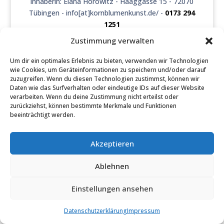
Inhaberin: Elana Horowitz - Haaggasse 15 - 72070
Tübingen - info[at]kornblumenkunst.de/ -
0173 294
1251
Zustimmung verwalten
Öffnungszeiten:
Dienstag, Donnerstag und Freitag: 12:00 - 18:00 Uhr
Um dir ein optimales Erlebnis zu bieten, verwenden wir Technologien
Samstag: 11:00 - 16:00 Uhr
wie Cookies, um Geräteinformationen zu speichern und/oder darauf
Montag und Sonntag nach Vereinbarung
zuzugreifen. Wenn du diesen Technologien zustimmst, können wir
Daten wie das Surfverhalten oder eindeutige IDs auf dieser Website
(Mittwoch geschlossen)
verarbeiten. Wenn du deine Zustimmung nicht erteilst oder
zurückziehst, können bestimmte Merkmale und Funktionen
beeinträchtigt werden.
Akzeptieren
Ablehnen
Einstellungen ansehen
Datenschutzerklärung
Impressum