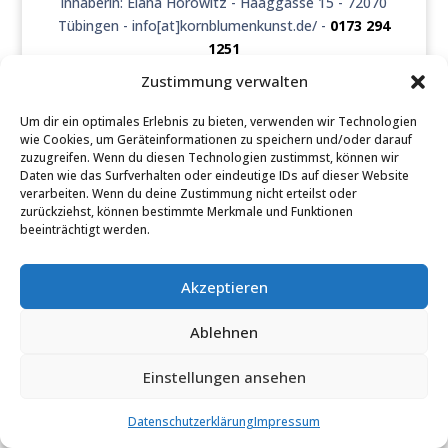
Inhaberin: Elana Horowitz - Haaggasse 15 - 72070
Tübingen - info[at]kornblumenkunst.de/ -
0173 294
1251
Zustimmung verwalten
Öffnungszeiten:
Dienstag, Donnerstag und Freitag: 12:00 - 18:00 Uhr
Um dir ein optimales Erlebnis zu bieten, verwenden wir Technologien
Samstag: 11:00 - 16:00 Uhr
wie Cookies, um Geräteinformationen zu speichern und/oder darauf
Montag und Sonntag nach Vereinbarung
zuzugreifen. Wenn du diesen Technologien zustimmst, können wir
Daten wie das Surfverhalten oder eindeutige IDs auf dieser Website
(Mittwoch geschlossen)
verarbeiten. Wenn du deine Zustimmung nicht erteilst oder
zurückziehst, können bestimmte Merkmale und Funktionen
beeinträchtigt werden.
Akzeptieren
Ablehnen
Einstellungen ansehen
Datenschutzerklärung
Impressum